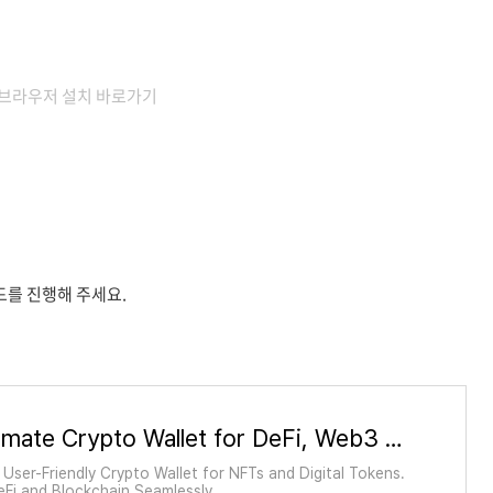
 브라우저 설치 바로가기
를 진행해 주세요.
The Ultimate Crypto Wallet for DeFi, Web3 Apps, and NFTs | MetaMask
User-Friendly Crypto Wallet for NFTs and Digital Tokens.
eFi and Blockchain Seamlessly.