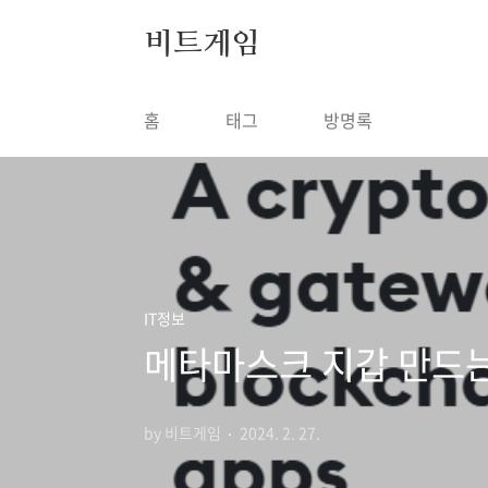
본문 바로가기
비트게임
홈
태그
방명록
IT정보
메타마스크 지갑 만드는 
by 비트게임
2024. 2. 27.