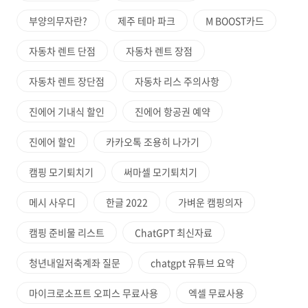
부양의무자란?
제주 테마 파크
M BOOST카드
자동차 렌트 단점
자동차 렌트 장점
자동차 렌트 장단점
자동차 리스 주의사항
진에어 기내식 할인
진에어 항공권 예약
진에어 할인
카카오톡 조용히 나가기
캠핑 모기퇴치기
써마셀 모기퇴치기
메시 사우디
한글 2022
가벼운 캠핑의자
캠핑 준비물 리스트
ChatGPT 최신자료
청년내일저축계좌 질문
chatgpt 유튜브 요약
마이크로소프트 오피스 무료사용
엑셀 무료사용