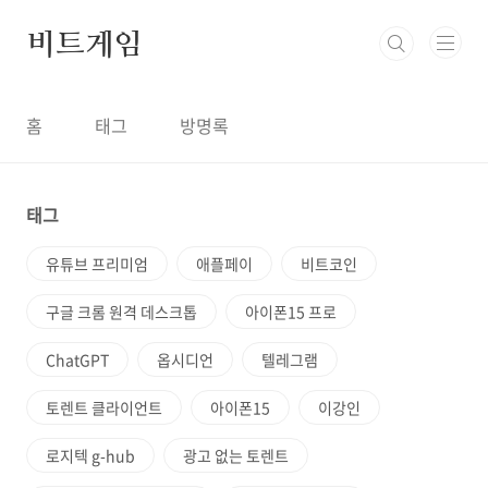
본문 바로가기
비트게임
홈
태그
방명록
태그
유튜브 프리미엄
애플페이
비트코인
구글 크롬 원격 데스크톱
아이폰15 프로
ChatGPT
옵시디언
텔레그램
토렌트 클라이언트
아이폰15
이강인
로지텍 g-hub
광고 없는 토렌트