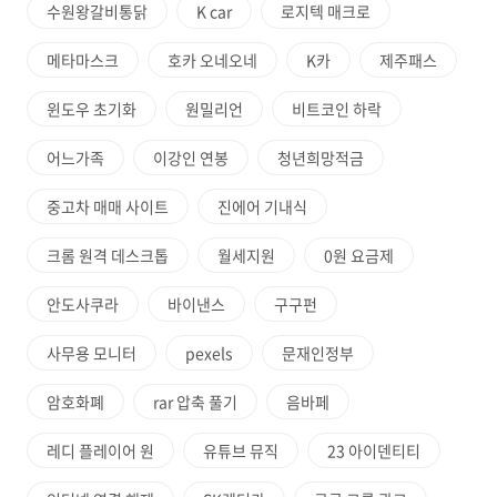
수원왕갈비통닭
K car
로지텍 매크로
메타마스크
호카 오네오네
K카
제주패스
윈도우 초기화
원밀리언
비트코인 하락
어느가족
이강인 연봉
청년희망적금
중고차 매매 사이트
진에어 기내식
크롬 원격 데스크톱
월세지원
0원 요금제
안도사쿠라
바이낸스
구구펀
사무용 모니터
pexels
문재인정부
암호화폐
rar 압축 풀기
음바페
레디 플레이어 원
유튜브 뮤직
23 아이덴티티