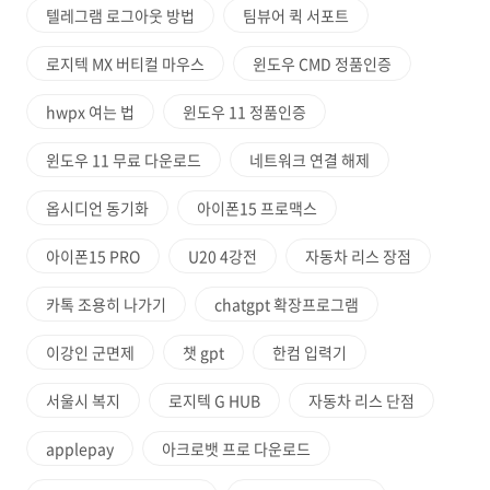
텔레그램 로그아웃 방법
팀뷰어 퀵 서포트
로지텍 MX 버티컬 마우스
윈도우 CMD 정품인증
hwpx 여는 법
윈도우 11 정품인증
윈도우 11 무료 다운로드
네트워크 연결 해제
옵시디언 동기화
아이폰15 프로맥스
아이폰15 PRO
U20 4강전
자동차 리스 장점
카톡 조용히 나가기
chatgpt 확장프로그램
이강인 군면제
챗 gpt
한컴 입력기
서울시 복지
로지텍 G HUB
자동차 리스 단점
applepay
아크로뱃 프로 다운로드