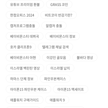
유튜브 프리미엄 환불
GRASS 코인
한컴오피스 2024
비트코이 반감기란?
캡처프로그램충돌
알캡처 충돌
베이비몬스터 데뷔곡
베이비몬스터 정보
호카 클리프톤9
텔레그램 채널 검색
베이비몬스터 아현
이강인 골모음
불바다 영상
이스라엘 백린탄 영상
이스라엘 납치
하마스 단체 정보
파인우븐케이스
아이폰15 파인우븐 케이스
아이폰15 맥세이프
애플워치 구매가이드
애플워치 9