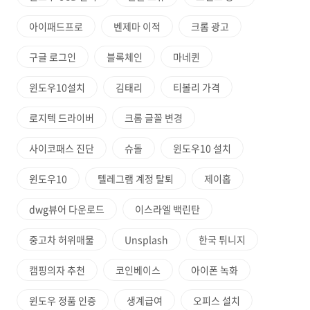
아이패드프로
벤제마 이적
크롬 광고
구글 로그인
블록체인
마네퀸
윈도우10설치
김태리
티볼리 가격
로지텍 드라이버
크롬 글꼴 변경
사이코패스 진단
슈돌
윈도우10 설치
윈도우10
텔레그램 계정 탈퇴
제이홉
dwg뷰어 다운로드
이스라엘 백린탄
중고차 허위매물
Unsplash
한국 튀니지
캠핑의자 추천
코인베이스
아이폰 녹화
윈도우 정품 인증
생계급여
오피스 설치