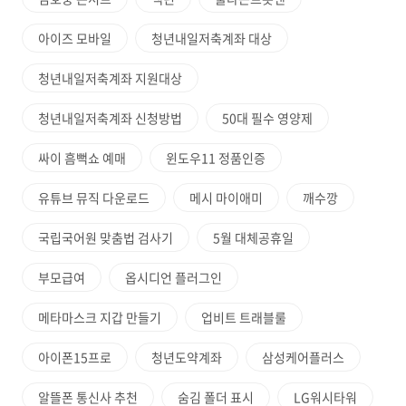
아이즈 모바일
청년내일저축계좌 대상
청년내일저축계좌 지원대상
청년내일저축계좌 신청방법
50대 필수 영양제
싸이 흠뻑쇼 예매
윈도우11 정품인증
유튜브 뮤직 다운로드
메시 마이애미
깨수깡
국립국어원 맞춤법 검사기
5월 대체공휴일
부모급여
옵시디언 플러그인
메타마스크 지갑 만들기
업비트 트래블룰
아이폰15프로
청년도약계좌
삼성케어플러스
알뜰폰 통신사 추천
숨김 폴더 표시
LG워시타워