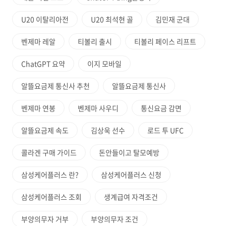
U20 이탈리아전
U20 최석현 골
김민재 군대
벤제마 레알
티볼리 출시
티볼리 페이스 리프트
ChatGPT 요약
이지 모바일
알뜰요금제 통신사 추천
알뜰요금제 통신사
벤제마 연봉
벤제마 사우디
통신요금 감면
알뜰요금제 속도
김상욱 선수
로드 투 UFC
콜라겐 구매 가이드
돈안들이고 탈모예방
삼성케어플러스 란?
삼성케어플러스 신청
삼성케어플러스 조회
생계급여 자격조건
부양의무자 거부
부양의무자 조건