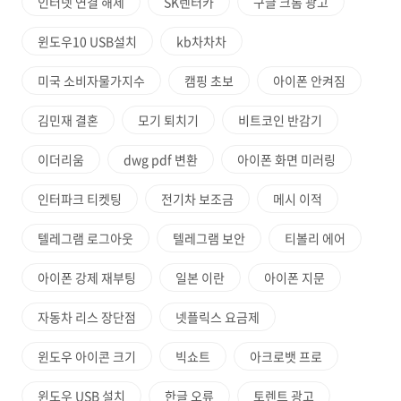
인터넷 연결 해제
SK렌터카
구글 크롬 광고
윈도우10 USB설치
kb차차차
미국 소비자물가지수
캠핑 초보
아이폰 안켜짐
김민재 결혼
모기 퇴치기
비트코인 반감기
이더리움
dwg pdf 변환
아이폰 화면 미러링
인터파크 티켓팅
전기차 보조금
메시 이적
텔레그램 로그아웃
텔레그램 보안
티볼리 에어
아이폰 강제 재부팅
일본 이란
아이폰 지문
자동차 리스 장단점
넷플릭스 요금제
윈도우 아이콘 크기
빅쇼트
아크로뱃 프로
윈도우 USB 설치
한글 오류
토렌트 광고