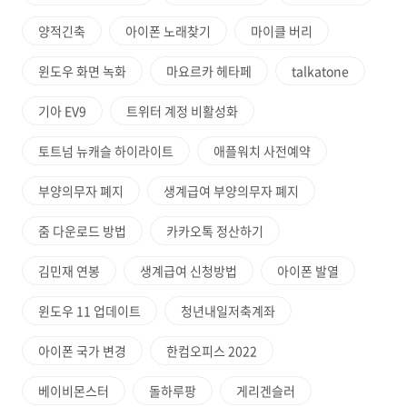
양적긴축
아이폰 노래찾기
마이클 버리
윈도우 화면 녹화
마요르카 헤타페
talkatone
기아 EV9
트위터 계정 비활성화
토트넘 뉴캐슬 하이라이트
애플워치 사전예약
부양의무자 폐지
생계급여 부양의무자 폐지
줌 다운로드 방법
카카오톡 정산하기
김민재 연봉
생계급여 신청방법
아이폰 발열
윈도우 11 업데이트
청년내일저축계좌
아이폰 국가 변경
한컴오피스 2022
베이비몬스터
돌하루팡
게리겐슬러