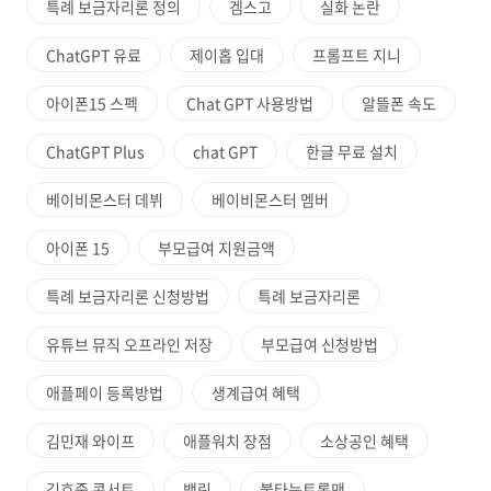
특례 보금자리론 정의
겜스고
실화 논란
ChatGPT 유료
제이홉 입대
프롬프트 지니
아이폰15 스펙
Chat GPT 사용방법
알뜰폰 속도
ChatGPT Plus
chat GPT
한글 무료 설치
베이비몬스터 데뷔
베이비몬스터 멤버
아이폰 15
부모급여 지원금액
특례 보금자리론 신청방법
특례 보금자리론
유튜브 뮤직 오프라인 저장
부모급여 신청방법
애플페이 등록방법
생계급여 혜택
김민재 와이프
애플워치 장점
소상공인 혜택
김호중 콘서트
백린
불타는트롯맨