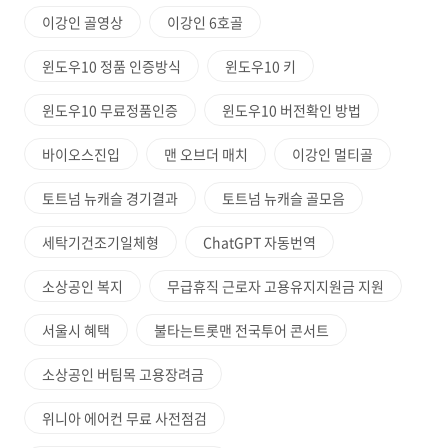
이강인 골영상
이강인 6호골
윈도우10 정품 인증방식
윈도우10 키
윈도우10 무료정품인증
윈도우10 버전확인 방법
바이오스진입
맨 오브더 매치
이강인 멀티골
토트넘 뉴캐슬 경기결과
토트넘 뉴캐슬 골모음
세탁기건조기일체형
ChatGPT 자동번역
소상공인 복지
무급휴직 근로자 고용유지지원금 지원
서울시 혜택
불타는트롯맨 전국투어 콘서트
소상공인 버팀목 고용장려금
위니아 에어컨 무료 사전점검