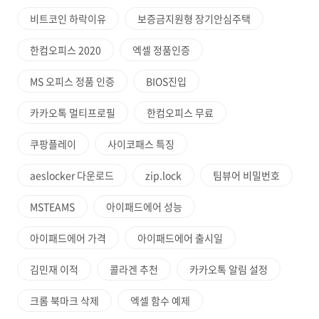
비트코인 하락이유
보증금지원형 장기안심주택
한컴오피스 2020
엑셀 정품인증
MS 오피스 정품 인증
BIOS진입
카카오톡 멀티프로필
한컴오피스 무료
쿠팡플레이
사이코패스 특징
aeslocker 다운로드
zip.lock
팀뷰어 비밀번호
MSTEAMS
아이패드에어 성능
아이패드에어 가격
아이패드에어 출시일
김민재 이적
콜라겐 추천
카카오톡 알림 설정
크롬 북마크 삭제
엑셀 함수 예제