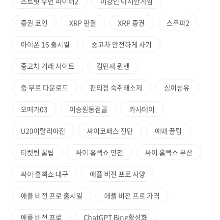
스트릿 우먼 파이터2
이강인 아시안게임
증권 코인
XRP 판결
XRP 증권
스우파2
아이폰 16 출시일
중고차 안전하게 사기
중고차 거래 사이트
김민재 뮌헨
줌 무료 다운로드
편의점 숙취해소제
심이섬유
오메가03
이승원동점골
카사데이
U20이탈리아전
싸이코패스 진단
예매 꿀팁
티켓팅 꿀팁
싸이 흠뻑쇼 인천
싸이 흠뻑쇼 부산
싸이 흠뻑쇼 대구
애플 비전 프로 사양
애플 비전 프로 출시일
애플 비전 프로 가격
애플 비전 프로
ChatGPT Bing활성화