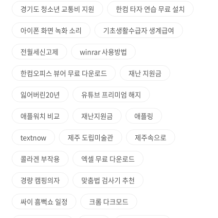
경기도 청소년 교통비 지원
한컴 타자 연습 무료 설치
아이폰 화면 녹화 소리
기초생활수급자 생계급여
전월세신고제
winrar 사용방법
한컴오피스 뷰어 무료 다운로드
재난 지원금
잃어버린20년
유튜브 프리미엄 해지
애플워치 비교
재난지원금
애플링
textnow
제주 도립미술관
제주속으로
콜라겐 부작용
엑셀 무료 다운로드
경량 캠핑의자
맞춤법 검사기 추천
싸이 흠뻑쇼 일정
크롬 다크모드