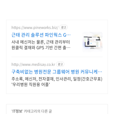
https://www.pineworks.biz/
광고
근태 관리 솔루션 파인웍스 GPS
기반 출퇴근 기록
사내 메신저는 물론, 근태 관리부터
원클릭 결재와 GPS 기반 간편 출퇴
근까지! 올인원 근태관리 서비스를
파인웍스에서 경험하세요
http://www.medisay.co.kr
광고
구축비없는 병원전문 그룹웨어 병원 커뮤니케이
션 플랫폼
주소록, 메신저, 전자결재, 인사관리, 일정(간호근무표)
'우리병원 직원용 어플'
'
IT정보
' 카테고리의 다른 글