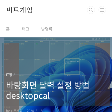
본문 바로가기
비트게임
홈
태그
방명록
IT정보
바탕화면 달력 설정 방법
desktopcal
by 비트게임
2024. 3. 15.