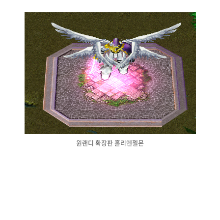
원랜디 확장판 홀리엔젤몬