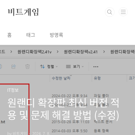
본문 바로가기
비트게임
홈
태그
방명록
IT정보
원랜디 확장판 최신 버전 적
용 및 문제 해결 방법 (수정)
by 비트게임
2024. 7. 8.