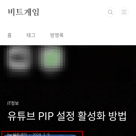
본문 바로가기
비트게임
홈
태그
방명록
IT정보
유튜브 PIP 설정 활성화 방법
by 비트게임
2024. 2. 9.