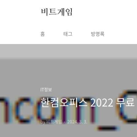
본문 바로가기
비트게임
홈
태그
방명록
IT정보
한컴오피스 2022 무료
by 비트게임
2024. 3. 3.