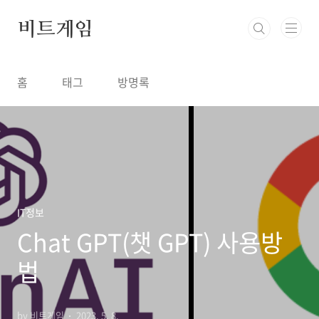
본문 바로가기
비트게임
홈
태그
방명록
IT정보
Chat GPT(챗 GPT) 사용방
법
by 비트게임
2023. 5. 8.