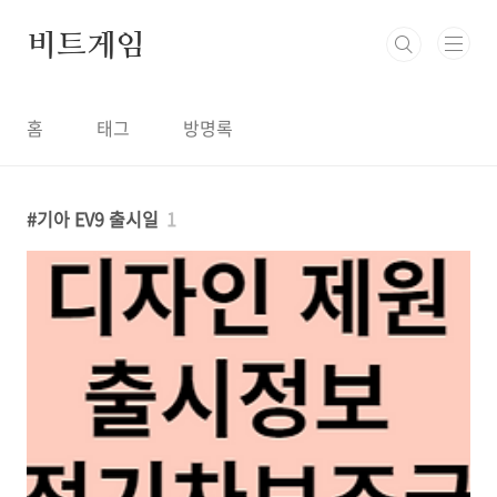
본문 바로가기
비트게임
홈
태그
방명록
기아 EV9 출시일
1