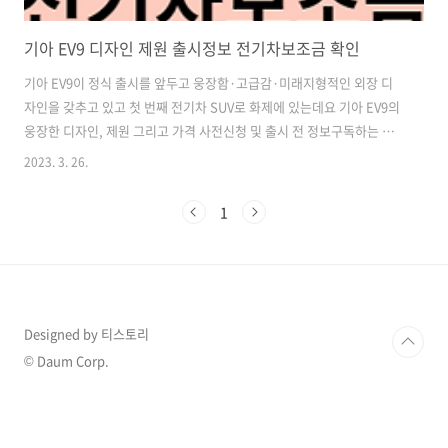
기아 EV9 디자인 제원 출시정보 전기차보조금 확인
기아 EV9이 정식 출시를 앞두고 웅장함·고급감·미래지형적인 외장 디
자인을 갖추고 있고 첫 번째 전기차 SUV로 화제에 있는데요 기아 EV9의
웅장한 디자인, 제원 그리고 가격 사전신청 및 출시 전 정보구독하는 방
법에 대해서 알아보겠습니다. 목차 기아 EV9 디자인 기아 EV9 외관 기아
2023. 3. 26.
EV9의 디자인을 한번 보시기 바랍니다. 기존 콘셉트카 그대로 생산했다
는 평을 받고 있는데요 콘셉트카와 디자인 비교 한번 해보세요. 콘셉트카
1
와 동일한 Y자형 LED 리어콤비 램프를 확인하실 수 있습니다. 기아 EV9
의 외관은 간결하고 정돈돼 있으며 '디지털 패턴 라이팅 그릴'과 다양한
조명이 합친 '디지털 타이거 페이스'디자인이 적용됐다고 합니다. 기아
EV9 내관 내관은 전기차 전용 플랫폼(E-GMP)만의 장점인 새로..
Designed by 티스토리
© Daum Corp.