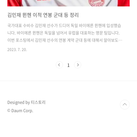
김민재 뮌헨 이적 연봉 군대 등 정리
국가대표 수비수 김민재 선수가 드디어 독일 바이에른 뮌헨에 입성했습
니다. 바이에른 뮌헨은 독일을 넘어서 유럽을 대표하는 명문 팀입니다.
이번 포스팅에서 김민재 선수의 연봉 계약 군대 등에 대해서 알아보도록
하겠습니다. 바이에른 뮌헨 공식 사이트 오피셜 바로가기 김민재 뮌헨 계
2023. 7. 20.
약 및 연봉 정보 올여름 이적 시장을 핫하게 달궜으며 괴물 수비수로 알
려져 있는 김민재 선수의 이적은 독일 명문팀 바이에른 뮌헨과의 계약으
1
로 마무리가 되었습니다. 바이에른 뮌헨은 최다 우승(32회)을 자랑하는
세계적인 빅 클럽이며 김민재 선수는 2028년까지 바이에른 뮌헨과의 5
년 계약을 체결하였습니다. 김민재는 바이에른 뮌헨으로의 이적에 대해
"정말 기대된다"라고 밝혔으며 계속해서 발전하고 많은 경기를 통해 가
능한 한 많은 타이틀을..
Designed by 티스토리
© Daum Corp.