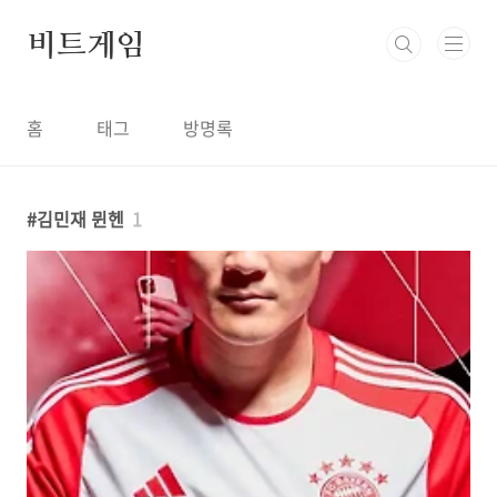
본문 바로가기
비트게임
홈
태그
방명록
김민재 뮌헨
1