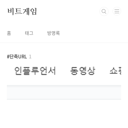
본문 바로가기
비트게임
홈
태그
방명록
단축URL
1