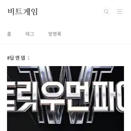
본문 바로가기
비트게임
홈
태그
방명록
딥 앤 댑
1