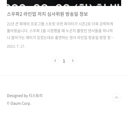
스우파2 라인업 저지 심사위원 방송일 정보
21년 큰 화제의 프로그램 스트릿 우먼 파이터가 시즌2로 더욱 강력하게
돌아왔습니다. 스우파 1을 시청했을 때 누군지 몰랐던 댄서들을 하나하
나 알아가는 재미가 있었는데요 출연하는 댄서 라인업 방송일 방청 정보
등을 알아보도록 하겠습니다! 스우파 2 공식 인스타 바로가기 목차 스트
2023. 7. 17.
릿 우먼 파이터 시즌2 방송일 가장 먼저 소개해드릴 정보는 방송일 입니
다. 2023년 8월 15일에 종영하는 퀸덤 퍼즐의 후속작으로 스트릿 우먼
1
파이터 시즌2는 8월 22일 화요일 밤 10시 20분에 시작하고 10월 24일에
끝나게 됩니다. 파이트, 스페셜 저지 및 MC 정보 스우파 1과 스맨파 1에
서 논란 됐던 것 중 하나가 파이트 저지였는데요 그래서 그런 것인지 파
이트 저지가 바뀌었습니다. 몬스타 X에 셔누와, 스우파 1에서 ..
Designed by 티스토리
© Daum Corp.