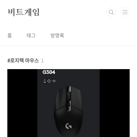
본문 바로가기
비트게임
홈
태그
방명록
로지텍 마우스
1