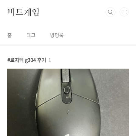
본문 바로가기
비트게임
홈
태그
방명록
로지텍 g304 후기
1