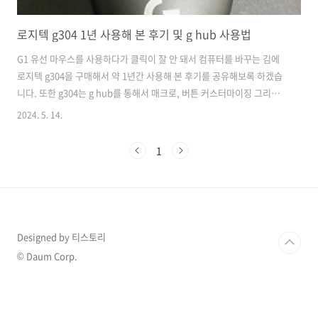
로지텍 g304 1년 사용해 본 후기 및 g hub 사용법
G1 유선 마우스를 사용하다가 클릭이 잘 안 돼서 컴퓨터를 바꾸는 김에
로지텍 g304을 구매해서 약 1년간 사용해 본 후기를 공유해보록 하겠습
니다. 또한 g304는 g hub를 통해서 매크로, 버튼 커스터마이징 그리고
G-시프트 기능이 가능한 제품으로 사용하는 방법까지 알아보겠습니
2024. 5. 14.
다. 구매는 아래 링크를 통해서 하실 수 있습니다. 로지텍
LIGHTSPEED 무선 게이밍 마우스 G304 + 마우스 패드
1
COUPANGwww.coupang.com 로지텍 g304 구매 후기 구매는
2023년 4월 29일 진행했고 52,800원에 구입했던 제품입니다. 지금
은 이벤트로 3만 원대에 마우스 패드까지 구입하실 수 있는 것으로 확인
되네요 제품 상세 정보는 아래 버튼 링크에서 확인해 주세요. ..
Designed by 티스토리
© Daum Corp.