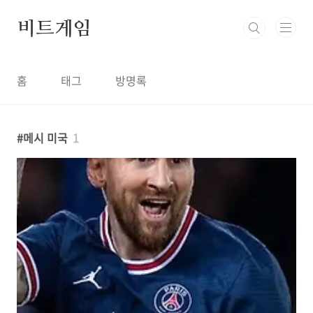
본문 바로가기
비트게임
홈
태그
방명록
메시 미국
1