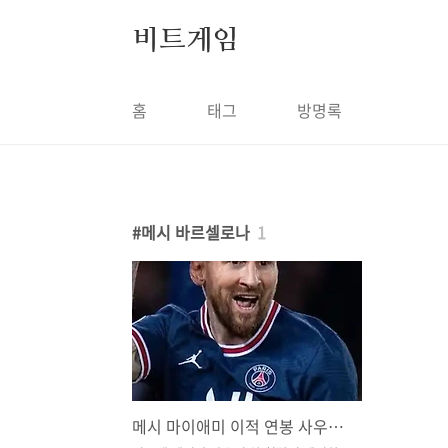
본문 바로가기
비트게임
홈
태그
방명록
메시 바르셀로나
1
메시 마이애미 이적 연봉 사우디 정보