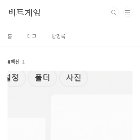
본문 바로가기
비트게임
홈
태그
방명록
백신
1