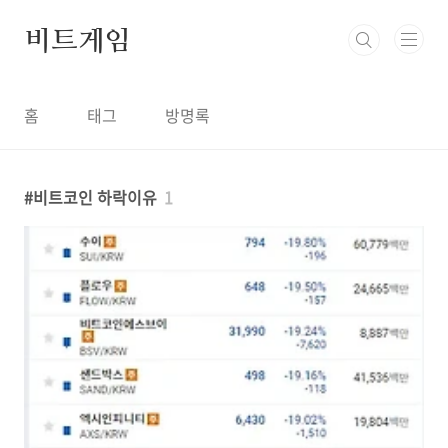
본문 바로가기
비트게임
홈
태그
방명록
비트코인 하락이유
1