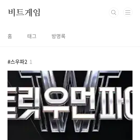
본문 바로가기
비트게임
홈
태그
방명록
스우파2
1