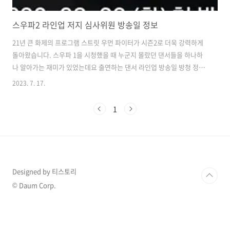
스우파2 라인업 저지 심사위원 방송일 정보
21년 큰 화제의 프로그램 스트릿 우먼 파이터가 시즌2로 더욱 강력하게
돌아왔습니다. 스우파 1을 시청했을 때 누군지 몰랐던 댄서들을 하나하
나 알아가는 재미가 있었는데요 출연하는 댄서 라인업 방송일 방청 정보
등을 알아보도록 하겠습니다! 스우파 2 공식 인스타 바로가기 목차 스트
2023. 7. 17.
릿 우먼 파이터 시즌2 방송일 가장 먼저 소개해드릴 정보는 방송일 입니
다. 2023년 8월 15일에 종영하는 퀸덤 퍼즐의 후속작으로 스트릿 우먼
1
파이터 시즌2는 8월 22일 화요일 밤 10시 20분에 시작하고 10월 24일에
끝나게 됩니다. 파이트, 스페셜 저지 및 MC 정보 스우파 1과 스맨파 1에
서 논란 됐던 것 중 하나가 파이트 저지였는데요 그래서 그런 것인지 파
이트 저지가 바뀌었습니다. 몬스타 X에 셔누와, 스우파 1에서 ..
Designed by 티스토리
© Daum Corp.