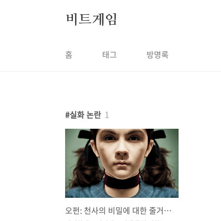
본문 바로가기
비트게임
홈
태그
방명록
실화 논란
1
오펀: 천사의 비밀에 대한 줄거리 실화 논란 평가