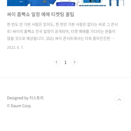
싸이 흠뻑쇼 일정 예매 티켓팅 꿀팁
한 번도 안 가본 사람은 있어도, 한 번만 가본 사람은 없다는 바로 그 콘서
트! 싸이의 흠뻑쇼 전국 일정이 공개되어, 티켓 예매를 기다리는 분들이
많을 것으로 예상됩니다. 2021 싸이 콘서트에서는 더욱 흥미진진한 무대
와 노래가 기대됩니다. 올해는 꼭 예매에 성공하여 콘서트를 즐겨보시길
2023. 6. 7.
바랍니다. 2023싸이 흠뻑쇼 예매 바로가기 티켓팅 잘하는법 성공 꿀팁
구구펀 활용 인기가 많은 티켓팅 또는 수강신청 시에는 운이 70%, 실력
1
이 30%라고 생각합니다. 준비된 자에게 기회가 오듯이 티켓팅 전 사전
준비를 철저히 해서 꼭 티켓팅에 성공해야 합니다. 1. 티켓팅을 하
buffer111.com 싸이 흠뻑쇼 티켓 예매 정보 일반 예매 싸이 흠뻑쇼 티
켓 오픈 일정은 2023.06.07(수) 20:00 부터 인터파..
Designed by 티스토리
© Daum Corp.