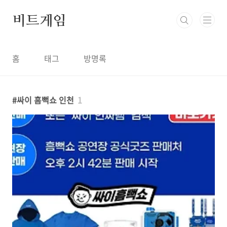
본문 바로가기
비트게임
홈
태그
방명록
싸이 흠뻑쇼 인천
1