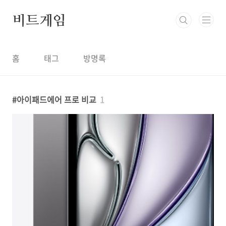
본문 바로가기
비트게임
홈
태그
방명록
아이패드에어 프로 비교
1