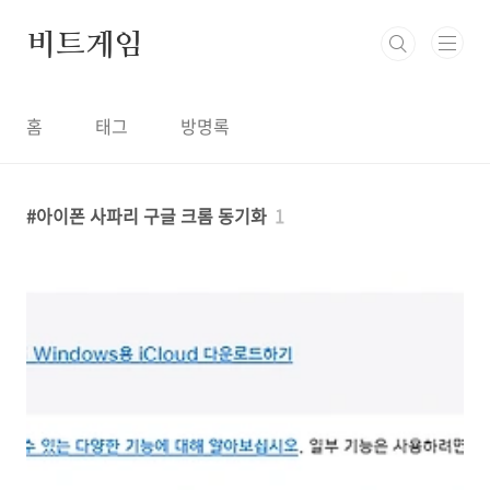
본문 바로가기
비트게임
홈
태그
방명록
아이폰 사파리 구글 크롬 동기화
1