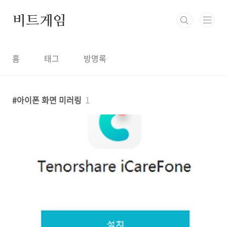
본문 바로가기
비트게임
홈
태그
방명록
아이폰 화면 미러링
1