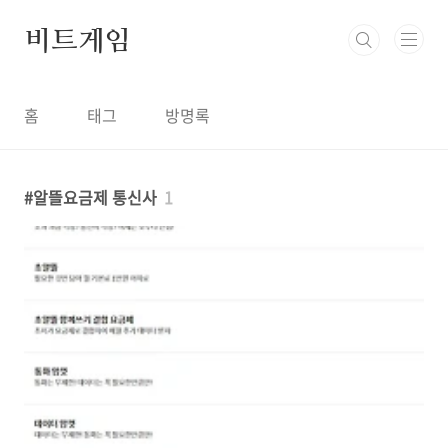
본문 바로가기
비트게임
홈
태그
방명록
알뜰요금제 통신사
1