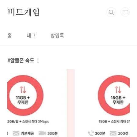
본문 바로가기
비트게임
홈
태그
방명록
알뜰폰 속도
1