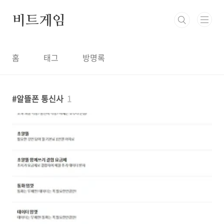
본문 바로가기
비트게임
홈
태그
방명록
알뜰폰 통신사
1