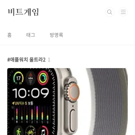
본문 바로가기
비트게임
홈
태그
방명록
애플워치 울트라2
1