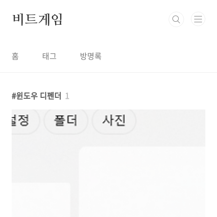
본문 바로가기
비트게임
홈
태그
방명록
윈도우 디펜더
1