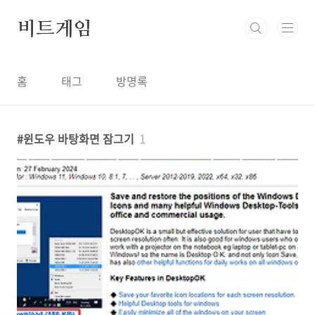
본문 바로가기
비트게임
홈
태그
방명록
윈도우 바탕화면 잠그기
1