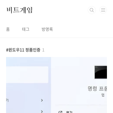
본문 바로가기
비트게임
홈
태그
방명록
윈도우11 정품인증
1