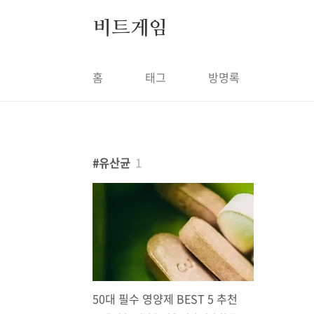
본문 바로가기
비트게임
홈
태그
방명록
유산균
1
50대 필수 영양제 BEST 5 추천