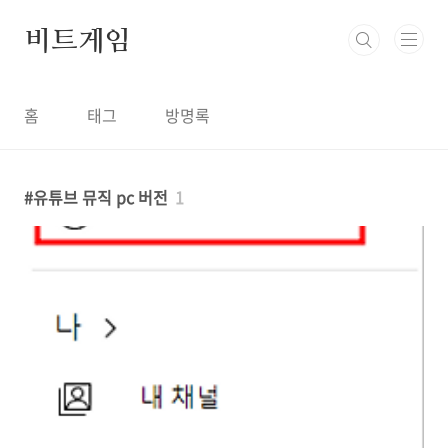
본문 바로가기
비트게임
홈
태그
방명록
유튜브 뮤직 pc 버전
1