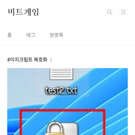
본문 바로가기
비트게임
홈
태그
방명록
이지크립트 복호화
1