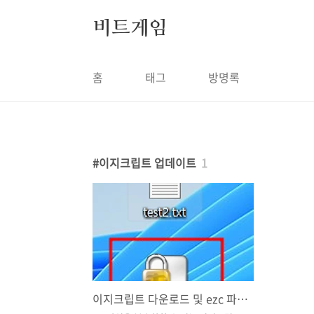
본문 바로가기
비트게임
홈
태그
방명록
이지크립트 업데이트
1
이지크립트 다운로드 및 ezc 파일 복호화 방법