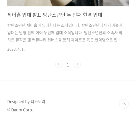
제이홉 입대 발표 방탄소년단 두 번째 현역 입대
방탄소년단 제이홉이 입대한다는 소식입니다. 방탄소년단에서 제이홉에
입대는 맏형 진에 이어 두번째 입대 소식입니다. 방탄소년단의 소속사 빅
히트 뮤직은 팬 커뮤니티 위버스를 통해 제이홉은 육군 현역병으로 입대
할 예정이라고 하며 입소 당일 에는 별도의 공식 행사는 없다고 공지했습
2023. 4. 1.
니다. 또한 입소당일 현장 혼잡을 방지하기 위해 팬 여러분들의 현장 방
문을 자제해달라고 당부하기도 했습니다. 방탄소년단 진에 이어 제이홉
1
은 1994년 2월 18일생으로 그룹 내에서 두 번째로 입대발표를 했는데 다
른 방탄소년단 멤버들도 순차적으로 입대를 다할 것으로 예상이 됩니다.
그 이유는 앞서 소속사 대표인 방시혁은 2025년 방탄소년단의 활동 재개
를 언급했기 때문입니다. 앞서 신곡 온 더 스트리트(On the street)를 발
표한..
Designed by 티스토리
© Daum Corp.