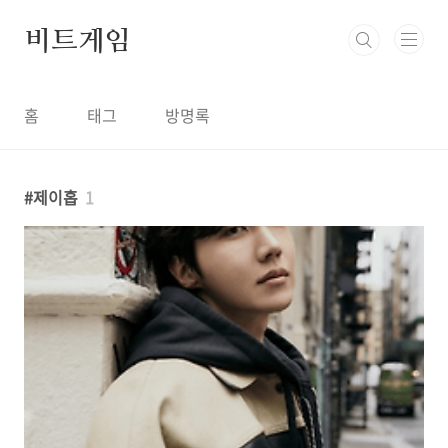
본문 바로가기
비트게임
홈
태그
방명록
제이홉
1