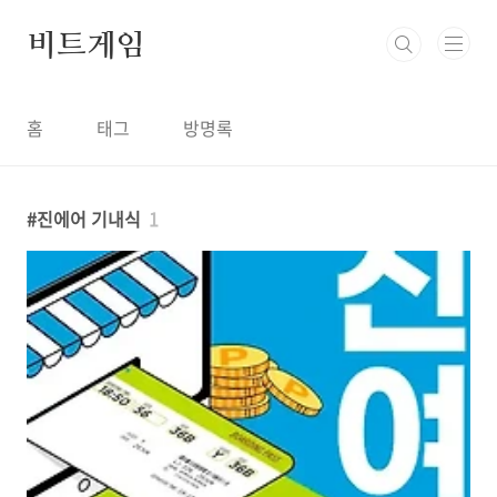
본문 바로가기
비트게임
홈
태그
방명록
진에어 기내식
1