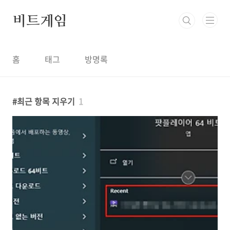
본문 바로가기
비트게임
홈
태그
방명록
최근 항목 지우기
1