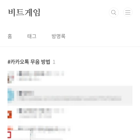
본문 바로가기
비트게임
홈
태그
방명록
카카오톡 무음 방법
1