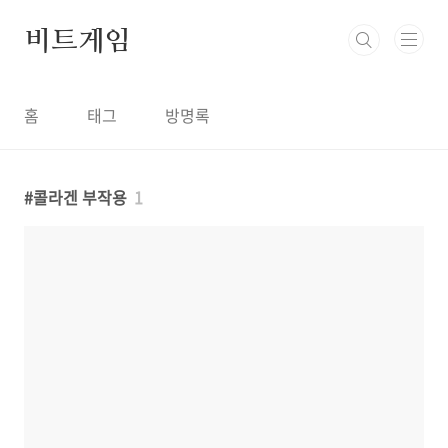
본문 바로가기
비트게임
홈
태그
방명록
콜라겐 부작용
1