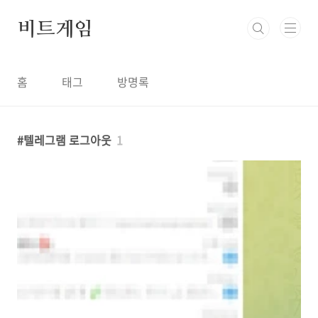
본문 바로가기
비트게임
홈
태그
방명록
텔레그램 로그아웃
1