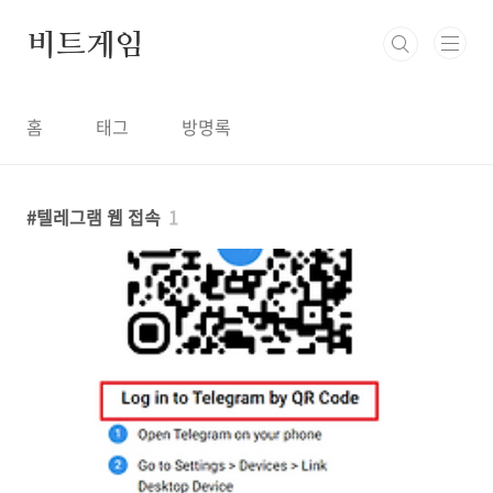
본문 바로가기
비트게임
홈
태그
방명록
텔레그램 웹 접속
1