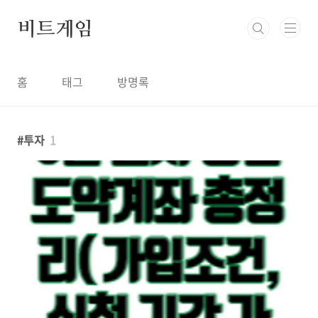
본문 바로가기
비트게임
홈
태그
방명록
투자
1