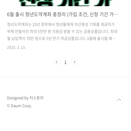
6월 출시 청년도약계좌 총정리 (가입 조건, 신청 기간 가입 방법 등)
청년도약계좌는 23년 정부에서 청년들에게 자산형성 기회를 제공하기
위해 만들어진 최대 5천만 원 지원금 받을 수 있는 금융상품입니다. 최대
월 납입액이 70만 원으로 5년 만기 적금상품입니다. 6월에 출시될 예정
이며 가입 조건, 신청 기간, 가입방법 등을 살펴보도록 하겠습니다. 목차
2023. 3. 13.
(청년 도약 계좌 금융위원회 홈페이지를 확인 하시려면 아래 이미지 링크
클릭하세요) 가입 조건 가입 연령 : 만 19세~34세의 청년입니다. (병역
1
이행한 경우 기간 제외) 소득 조건: 총급여 기준 7,500만 원 이하, 가구 중
위소득 180% 이하입니다. (정부 기여금 및 비과세 혜택 가능) 단, 총급여
기준 6,000만원 이상은 정부기여금 지급없이 비과세만 적용 (중위소득
을 확인하시려면 아래 이미지 링크 클릭하세요) 청년..
Designed by 티스토리
© Daum Corp.