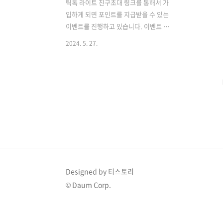
틱톡 라이트 친구초대 링크를 통해서 가
입하게 되면 포인트를 지급받을 수 있는
이벤트를 진행하고 있습니다. 이벤트 참
여 방법 그리고 현재 발생하고 있는 문제
2024. 5. 27.
점과 탈퇴 방법 등 모두 알아보도록 하겠
습니다. 틱톡 라이트 친구초대 이벤트
참여친구초대 이벤트에 참여하려면 아래
틱톡 라이트 초대 링크 버튼을 클릭해서
가입하셔야 합니다. 주의사항은 이전에
틱톡이나 라이트 회원에 가입된 기존 회
원들은 이벤트 참여가 불가능하고 신규
회원들만 참여 가능합니다. 틱톡 라이트
초대 링크 👌 초대 링크 버튼을 클릭하셔
서 틱톡 라이트 앱을 다운로드 ㅂ다으시
면 아래와 같이 로그인하고 포인트 받기
Designed by 티스토리
라는 팝업을 확인하실 수 있습니다. 로
© Daum Corp.
그인은 구글계정 그리고 카카오톡을 통해
서 간편하게 가입을 완료하실 수 있습니..