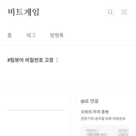
본문 바로가기
비트게임
홈
태그
방명록
팀뷰어 비밀번호 고정
1