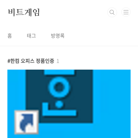
본문 바로가기
비트게임
홈
태그
방명록
한컴 오피스 정품인증
1