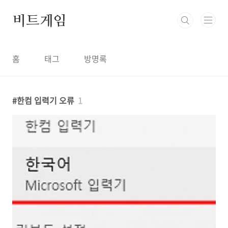
본문 바로가기
비트게임
홈
태그
방명록
한컴 입력기 오류
1