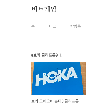
본문 바로가기
비트게임
홈
태그
방명록
호카 클리프톤9
1
호카 오네오네 본디8 클리프톤9 차이점 및 사이즈 구매팁