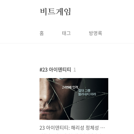
본문 바로가기
비트게임
홈
태그
방명록
23 아이덴티티
1
23 아이덴티티: 해리성 정체성 장애를 가진 사람의 이야기