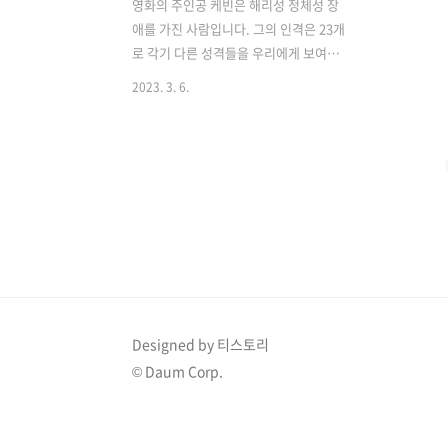
영화의 주인공 케빈은 해리성 정체성 장
애를 가진 사람입니다. 그의 인격은 23개
로 각기 다른 성격들을 우리에게 보여줍
니다. 이번 시간에 영화의 정보, 줄거리,
2023. 3. 6.
23개의 각기 다른 인격들 그리고 영화와
주인공 제임스 맥어보이가 받은 평가들을
알아보겠습니다. 영화 정보 및 줄거리 해
외에서는 Split 국내에서는 23 아이덴티
티라는 이름으로 개봉한 영화입니다. 19
년간 나이트 샤말란 감독이 기획한 심리
스릴러 영화로 각각 언브레이커블(2000),
23 아이덴티티(2017), 글래스(2019)로
개봉되었습니다. 그중 제임스 맥어보이를
주인공으로 한 영화 23 아이덴티티는 23
개의 인격을 가진 해리성 정체성 장애를
Designed by 티스토리
앓고 있는 남자 케빈을 중심으로 전개됩
© Daum Corp.
니다. 각각의 인격들은 성격, 목소리 및 신
체적 특성을 가지고..