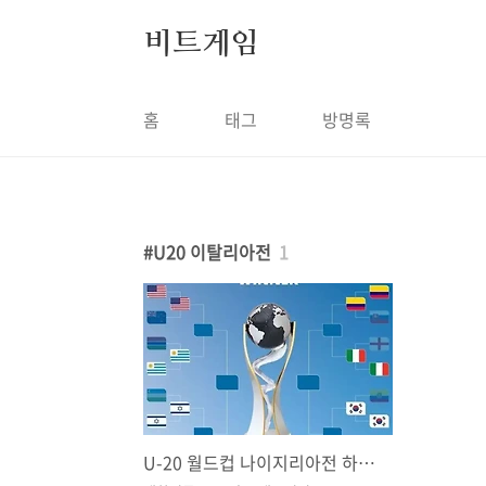
본문 바로가기
비트게임
홈
태그
방명록
U20 이탈리아전
1
U-20 월드컵 나이지리아전 하이라이트 경기결과 최석현