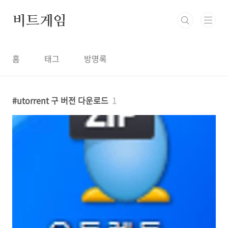
본문 바로가기
비트게임
홈
태그
방명록
utorrent 구 버전 다운로드
1